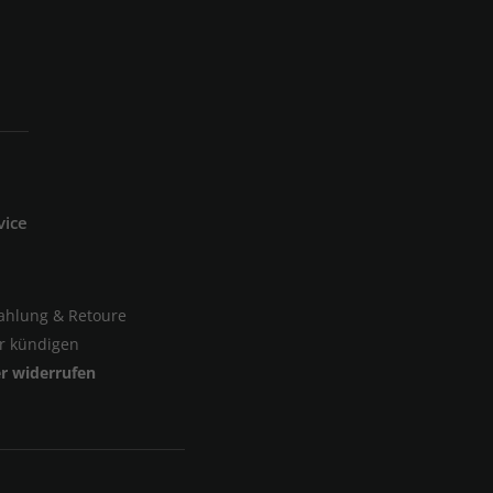
vice
Zahlung & Retoure
er kündigen
er widerrufen