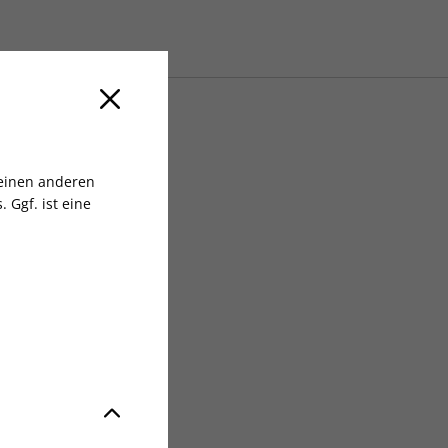
t Gr. S
 einen anderen
 Ggf. ist eine
t Germany GmbH