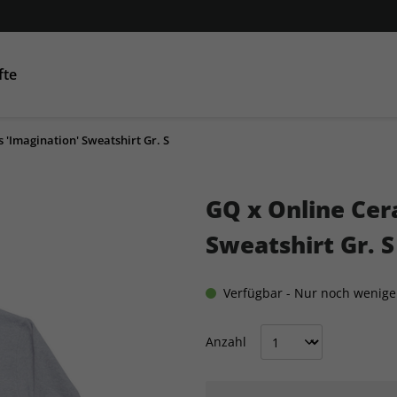
fte
 'Imagination' Sweatshirt Gr. S
Condé Nast Traveller
AD
GQ
GQ
Co
GQ x Online Cer
Sweatshirt Gr. S
Verfügbar - Nur noch wenig
Anzahl