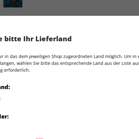
 bitte Ihr Lieferland
nline Ceramics 'Imagination' Sweatshir
nur in das dem jeweiligen Shop zugeordneten Land möglich. Um in
nline Ceramics
exklusiv für
Artikelnummer
2180382
angen, wählen Sie bitte das entsprechende Land aus der Liste aus.
ine" entworfen.
g erforderlich.
Verkauf durch
Condé Nas
and:
d
Sweatshirt ist in der Größe
er:
 FAQ.
S.A