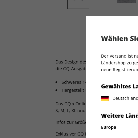
Wählen Sie
GQ x O
Der Versand ist 
Das Design des Sweatshirts wurde von
O
Ländershop zu gel
die GQ-Ausgabe "Creativity in Quarant
neue Registrierun
Schweres 14-Unzen-Fleece
Gewähltes L
Hergestellt und gedruckt in den USA
Deutschlan
Das GQ x Online Ceramics 'Imagination' 
S, M, L, XL und XXL erhältlich.
Weitere Länd
Infos zur Größe und Passform gibt’s im
Europa
Exklusiver GQ Merch Artikel aus den U.