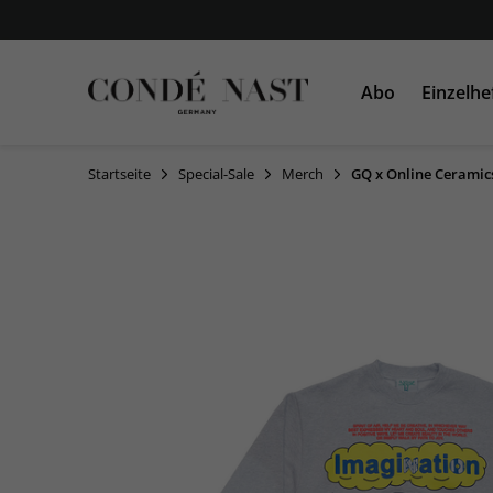
Abo
Einzelhe
Startseite
Special-Sale
Merch
GQ x Online Ceramics
VOGUE
VOGUE
AD
GLAMOUR